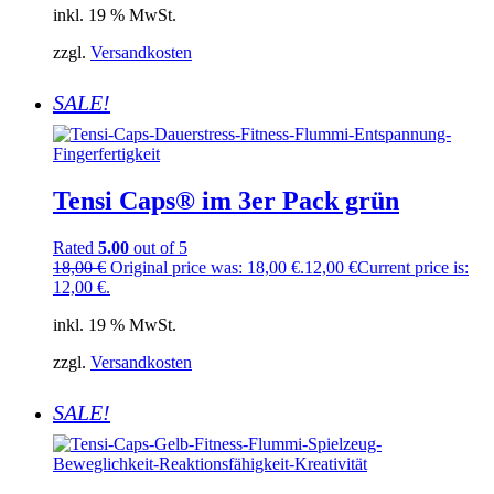
inkl. 19 % MwSt.
zzgl.
Versandkosten
SALE!
Tensi Caps® im 3er Pack grün
Rated
5.00
out of 5
18,00
€
Original price was: 18,00 €.
12,00
€
Current price is:
12,00 €.
inkl. 19 % MwSt.
zzgl.
Versandkosten
SALE!