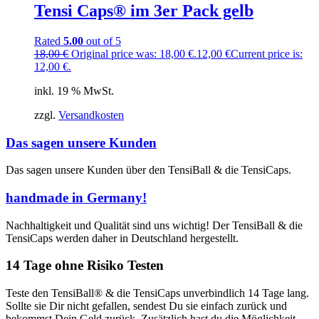
Tensi Caps® im 3er Pack gelb
Rated
5.00
out of 5
18,00
€
Original price was: 18,00 €.
12,00
€
Current price is:
12,00 €.
inkl. 19 % MwSt.
zzgl.
Versandkosten
Das sagen unsere Kunden
Das sagen unsere Kunden über den TensiBall & die TensiCaps.
handmade in Germany!
Nachhaltigkeit und Qualität sind uns wichtig! Der TensiBall & die
TensiCaps werden daher in Deutschland hergestellt.
14 Tage ohne Risiko Testen
Teste den TensiBall® & die TensiCaps unverbindlich 14 Tage lang.
Sollte sie Dir nicht gefallen, sendest Du sie einfach zurück und
bekommst Dein Geld zurück. Zusätzlich hast du die Möglichkeit