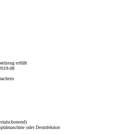
elzeug erfüllt
2019-08
machern
rialschonend)
pülmaschine oder Desinfektion