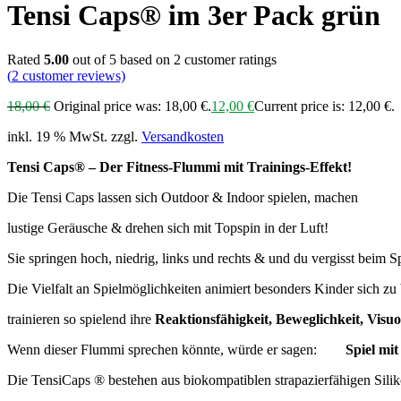
Tensi Caps® im 3er Pack grün
Rated
5.00
out of 5 based on
2
customer ratings
(
2
customer reviews)
18,00
€
Original price was: 18,00 €.
12,00
€
Current price is: 12,00 €.
inkl. 19 % MwSt.
zzgl.
Versandkosten
Tensi Caps®️ – Der Fitness-Flummi mit Trainings-Effekt!
Die Tensi Caps lassen sich Outdoor & Indoor spielen, machen
lustige Geräusche & drehen sich mit Topspin in der Luft!
Sie springen hoch, niedrig, links und rechts & und du vergisst beim S
Die Vielfalt an Spielmöglichkeiten animiert besonders Kinder sich 
trainieren so spielend ihre
Reaktionsfähigkeit, Beweglichkeit,
Visu
Wenn dieser Flummi sprechen könnte, würde er sagen:
Spiel mit
Die TensiCaps ®️ bestehen aus biokompatiblen strapazierfähigen Sili