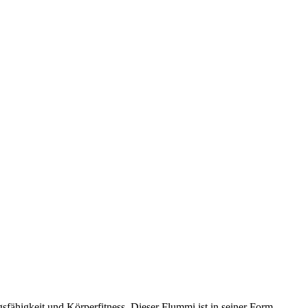
fähigkeit und Körperfitness. Dieser Flummi ist in seiner Form