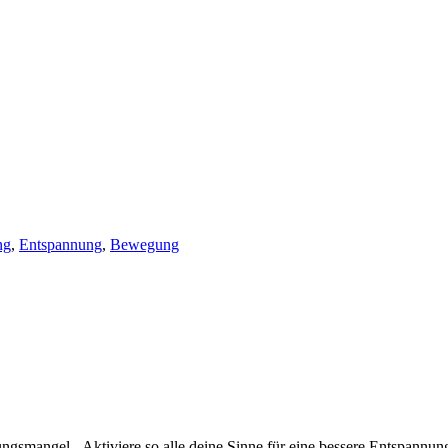
ng
,
Entspannung
,
Bewegung
smangel. Aktiviere so alle deine Sinne für eine bessere Entspannungs