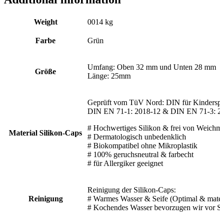
Weight
0014 kg
Farbe
Grün
Umfang: Oben 32 mm und Unten 28 mm
Größe
Länge: 25mm
Geprüft vom TüV Nord: DIN für Kinderspi
DIN EN 71-1: 2018-12 & DIN EN 71-3: 
# Hochwertiges Silikon & frei von Weich
Material Silikon-Caps
# Dermatologisch unbedenklich
# Biokompatibel ohne Mikroplastik
# 100% geruchsneutral & farbecht
# für Allergiker geeignet
Reinigung der Silikon-Caps:
Reinigung
# Warmes Wasser & Seife (Optimal & mate
# Kochendes Wasser bevorzugen wir vor S