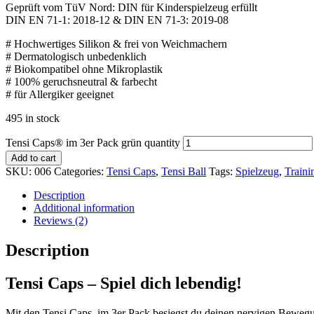
Geprüft vom TüV Nord: DIN für Kinderspielzeug erfüllt
DIN EN 71-1: 2018-12 & DIN EN 71-3: 2019-08
# Hochwertiges Silikon & frei von Weichmachern
# Dermatologisch unbedenklich
# Biokompatibel ohne Mikroplastik
# 100% geruchsneutral & farbecht
# für Allergiker geeignet
495 in stock
Tensi Caps® im 3er Pack grün quantity
Add to cart
SKU:
006
Categories:
Tensi Caps
,
Tensi Ball
Tags:
Spielzeug
,
Traini
Description
Additional information
Reviews (2)
Description
Tensi Caps – Spiel dich lebendig!
Mit den Tensi Caps im 3er Pack besiegst du deinen nervigen Bewegung