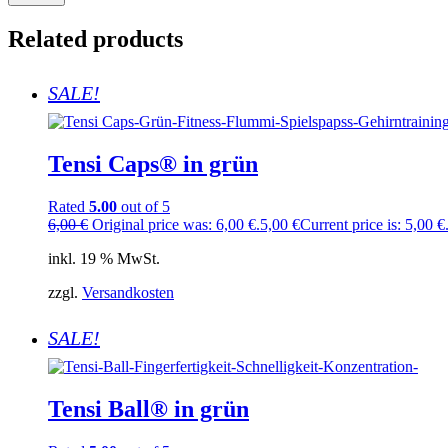
Related products
SALE!
Tensi Caps® in grün
Rated
5.00
out of 5
6,00
€
Original price was: 6,00 €.
5,00
€
Current price is: 5,00 €
inkl. 19 % MwSt.
zzgl.
Versandkosten
SALE!
Tensi Ball® in grün