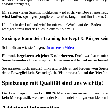
absolut einzigartig.
Mit seinen vielen Spielmöglichkeiten wird er dir viel Bewegungsfreud
wirst laufen, springen
, jonglieren, werfen, fangen und ihn kicken. 
Halt ihn in der Luft und wirf ihn mit voller Wucht auf den Boden un
weniger Stress und das alles in einem Spielzeug:
So simpel kann dein Training für Kopf & Körper sein
Schau dir an wie sie fliegen:
In unserem Video
Flummis begeistern seit jeher Kinderherzen.
Doch was hat es mit 
Seine besondere Form sorgt auch für eine wilde und unvorhers
Sie springen hoch, niedrig, links und rechts & und fordern vom Spie
deine
Beweglichkeit, Schnelligkeit, Visuomotorik und das Werfe
Spielzeuge mit Qualität sind uns wichtig!
Die Tensi Caps sind sind zu
100 % Made in Germany
und aus bioko
kein Mikroplastik
welches in der Natur landet oder gar von kleinen 
Additional information